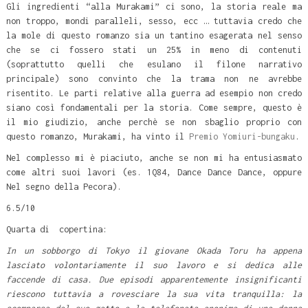
Gli ingredienti “alla Murakami” ci sono, la storia reale ma
non troppo, mondi paralleli, sesso, ecc … tuttavia credo che
la mole di questo romanzo sia un tantino esagerata nel senso
che se ci fossero stati un 25% in meno di contenuti
(soprattutto quelli che esulano il filone narrativo
principale) sono convinto che la trama non ne avrebbe
risentito. Le parti relative alla guerra ad esempio non credo
siano così fondamentali per la storia. Come sempre, questo è
il mio giudizio, anche perchè se non sbaglio proprio con
questo romanzo, Murakami, ha vinto il
Premio Yomiuri-bungaku
.
Nel complesso mi è piaciuto, anche se non mi ha entusiasmato
come altri suoi lavori (es. 1Q84, Dance Dance Dance, oppure
Nel segno della Pecora).
6.5/10
Quarta di copertina:
In un sobborgo di Tokyo il giovane Okada Toru ha appena
lasciato volontariamente il suo lavoro e si dedica alle
faccende di casa. Due episodi apparentemente insignificanti
riescono tuttavia a rovesciare la sua vita tranquilla: la