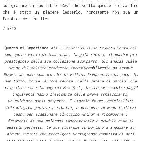
autografare un suo libro. Così, ho scelto questo e devo dire
che è stato un piacere leggerlo, nonostante non sua un
fanatico dei thriller.
7.5/10
Quarta di Copertina:
Alice Sanderson viene trovata morta nel
suo appartamento di Manhattan, la gola recisa, il quadro più
prestigioso della sua collezione scomparso. Gli indizi sulla
scena del delitto conducono inequivocabilmente ad Arthur
Rhyme, un uomo sposato che la vittima frequentava da poco. Ma
non tutto, forse, è come sembra: nella catena di omicidi che
da qualche mese insanguina New York, le tracce raccolte dagli
inquirenti hanno l’evidenza delle prove schiaccianti,
un’evidenza quasi sospetta. È Lincoln Rhyme, criminalista
tetraplegico geniale e ribelle, a prendere in mano l’ultimo
caso, per scagionare il cugino Arthur e ricomporre i
frammenti di una sciarada impenetrabile e crudele come il
delitto perfetto. Le sue ricerche lo portano a indagare su
alcune società che raccolgono vertiginose quantità di dati
sull’esistenza della gente comune. Perscoprire a sue spese