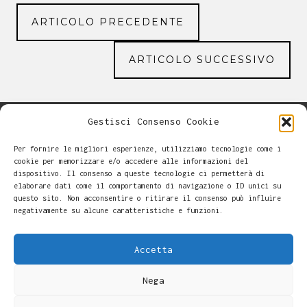
ARTICOLO PRECEDENTE
ARTICOLO SUCCESSIVO
Gestisci Consenso Cookie
Per fornire le migliori esperienze, utilizziamo tecnologie come i
cookie per memorizzare e/o accedere alle informazioni del
dispositivo. Il consenso a queste tecnologie ci permetterà di
elaborare dati come il comportamento di navigazione o ID unici su
questo sito. Non acconsentire o ritirare il consenso può influire
negativamente su alcune caratteristiche e funzioni.
Accetta
Nega
Alessandro Casalini -
Privacy Policy
-
Cookie Policy
Copyright © 2026