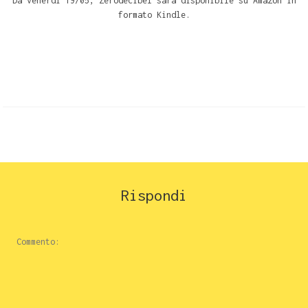
Da venerdì 19/05, Zerodecibel sarà disponibile su Amazon in
formato Kindle.
Rispondi