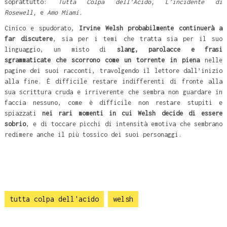
soprattutto:
Tutta Colpa dell’Acido, L’incidente di
Rosewell,
e
Amo Miami.
Cinico e spudorato,
Irvine Welsh probabilmente continuerà a
far discutere
, sia per i temi che tratta sia per il suo
linguaggio, un misto di
slang, parolacce e frasi
sgrammaticate che scorrono come un torrente in piena
nelle
pagine dei suoi racconti, travolgendo il lettore dall’inizio
alla fine. È difficile restare indifferenti di fronte alla
sua scrittura cruda e irriverente che sembra non guardare in
faccia nessuno, come è difficile non restare stupiti e
spiazzati
nei rari momenti in cui Welsh decide di essere
sobrio
, e di toccare picchi di intensità emotiva che sembrano
redimere anche il più tossico dei suoi personaggi.
tutta colpa dell'acido
welsh