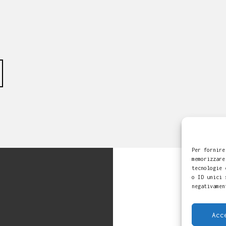
Per fornire
memorizzare
tecnologie 
o ID unici 
negativamen
Alessandro
Acc