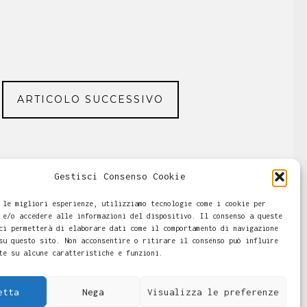
ARTICOLO SUCCESSIVO
Gestisci Consenso Cookie
 le migliori esperienze, utilizziamo tecnologie come i cookie per
 e/o accedere alle informazioni del dispositivo. Il consenso a queste
ci permetterà di elaborare dati come il comportamento di navigazione
su questo sito. Non acconsentire o ritirare il consenso può influire
te su alcune caratteristiche e funzioni.
 Casalini -
-
Cookie Policy
Copyright © 2026
etta
Nega
Visualizza le preferenze