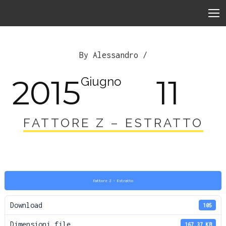
By Alessandro /
2015
11
Giugno
FATTORE Z – ESTRATTO
Fattore Z - Estratto
Download
105
Dimensioni file
167.37 KB